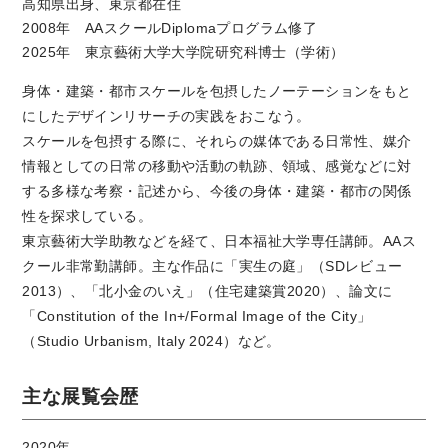
高知県出身、東京都在住
2008年 AAスクールDiplomaプログラム修了
2025年 東京藝術大学大学院研究科博士（学術）
身体・建築・都市スケールを包摂したノーテーションをもと
にしたデザインリサーチの実践をおこなう。
スケールを包摂する際に、それらの媒体である日常性、媒介
情報としての日常の移動や活動の軌跡、領域、感覚などに対
する多様な考察・記述から、今後の身体・建築・都市の関係
性を探求している。
東京藝術大学助教などを経て、日本福祉大学専任講師。AAス
クール非常勤講師。主な作品に「実生の庭」（SDレビュー
2013）、「北小金のいえ」（住宅建築賞2020）、論文に
「Constitution of the In+/Formal Image of the City」
（Studio Urbanism, Italy 2024）など。
主な展覧会歴
2020年